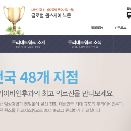
학술활동
언론보도
· 인사말
· 학술활동
· 지
전국 48개 지점
· English
· 언론보도
· 日本語
· 사회공헌
· 中國語