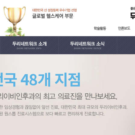
학술활동
언론보도
· 인사말
· 학술활동
· 지
전국 48개 지점
· English
· 언론보도
· 日本語
· 사회공헌
· 中國語