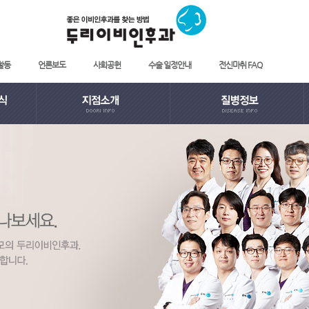
활동
언론보도
사회공헌
수술 일정안내
전신마취 FAQ
· 지점소개
· 코질환
· 귀질환
· 목질환