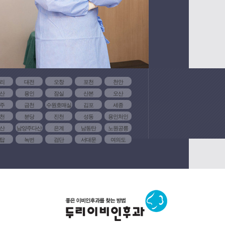
리
대전
오창
포천
천안
산
용인
잠실
산본
오산
주
금천
수원호매실
김포
세종
천
분당
진천
성동
용인처인
산
남양주다산
은계
남동탄
노원공릉
탑
녹번
검단
서대문
여의도