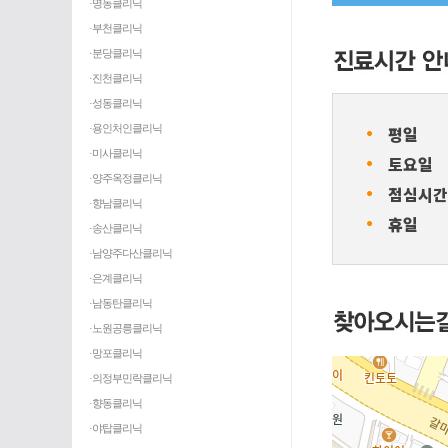
·명동클리닉
·부천클리닉
·분당클리닉
·진천클리닉
·성동클리닉
ㆍ
·용인처인클리닉
평일
ㆍ
·미사클리닉
토요일
·양주옥정클리닉
ㆍ
점심시간
·향남클리닉
ㆍ
휴일
·송산클리닉
·남양주다산클리닉
·은계클리닉
·남동탄클리닉
·노원공릉클리닉
·망포클리닉
·의정부민락클리닉
·향동클리닉
·야탑클리닉