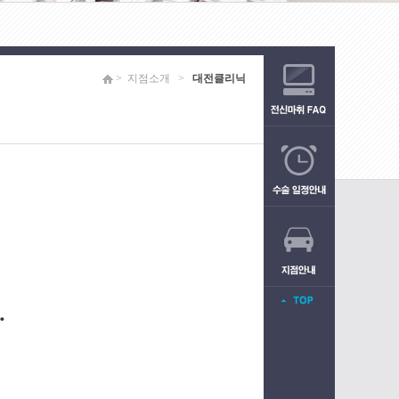
> 지점소개 >
대전클리닉