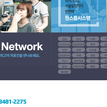
강남
강서
시화
구
아산터미널
온양온천역
청주
일
인천
파주
서수원
제
 최고의 의료진을 만나보세요.
온양온천역
위례
명동
부
미사
양주옥정
향남
송
망포
의정부민락
향동
야
동대문