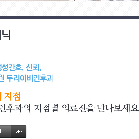
리닉
개 지점