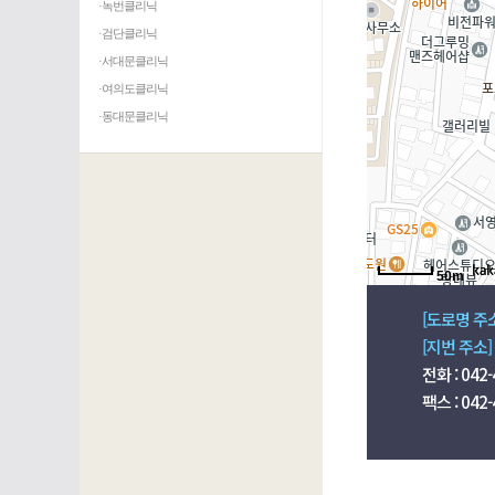
·녹번클리닉
·검단클리닉
·서대문클리닉
·여의도클리닉
·동대문클리닉
50m
[도로명 주
[지번 주소]
전화 : 042-
팩스 : 042-