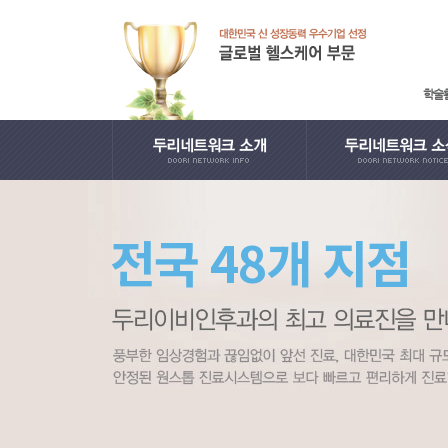
학술
· 인사말
· 학술활동
전국 48개 지점
· English
· 언론보도
· 日本語
· 사회공헌
· 中國語