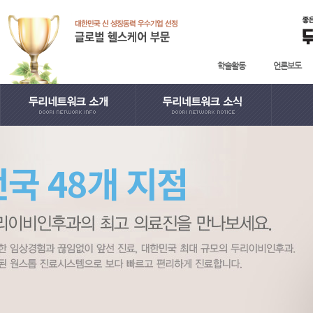
학술활동
언론보도
· 인사말
· 학술활동
· 지
전국 48개 지점
· English
· 언론보도
· 日本語
· 사회공헌
· 中國語