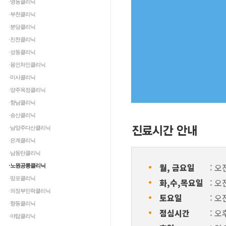
·명동클리닉
·부천클리닉
·분당클리닉
·진천클리닉
·성동클리닉
·용인처인클리닉
·미사클리닉
·양주옥정클리닉
·향남클리닉
·송산클리닉
·남양주다산클리닉
·은계클리닉
·남동탄클리닉
ㆍ
월, 금요일
: 오
·노원공릉클리닉
ㆍ
·망포클리닉
화,수,목요일
: 오
·의정부민락클리닉
ㆍ
토요일
: 오
·향동클리닉
ㆍ
점심시간
: 오
·야탑클리닉