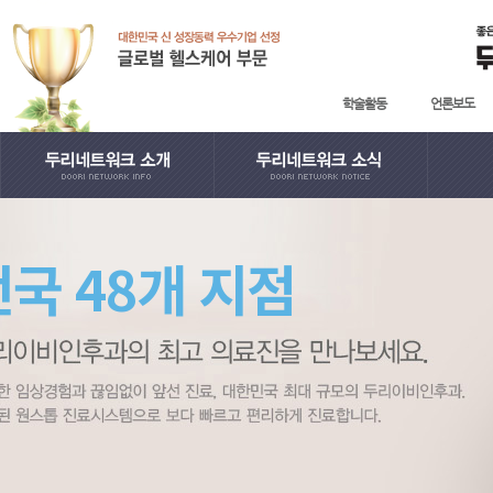
학술활동
언론보도
· 인사말
· 학술활동
· 지
전국 48개 지점
· English
· 언론보도
· 日本語
· 사회공헌
· 中國語