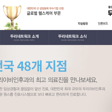
학술활동
언론보도
· 인사말
· 학술활동
· 지
전국 48개 지점
· English
· 언론보도
· 日本語
· 사회공헌
· 中國語